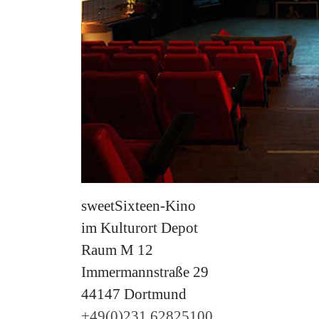
sweetSixteen-Kino
im Kulturort Depot
Raum M 12
Immermannstraße 29
44147 Dortmund
+49(0)231 62825100