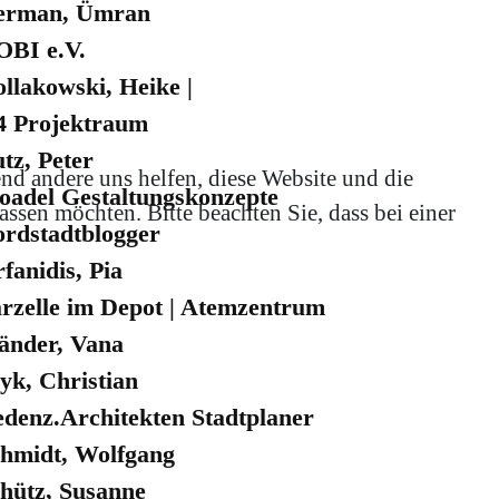
erman, Ümran
BI e.V.
llakowski, Heike |
4 Projektraum
tz, Peter
end andere uns helfen, diese Website und die
adel Gestaltungskonzepte
ssen möchten. Bitte beachten Sie, dass bei einer
rdstadtblogger
fanidis, Pia
rzelle im Depot | Atemzentrum
änder, Vana
yk, Christian
denz.Architekten Stadtplaner
hmidt, Wolfgang
hütz, Susanne