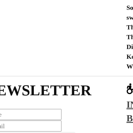
So
sw
Th
Th
Di
K
Wo
EWSLETTER
I
B