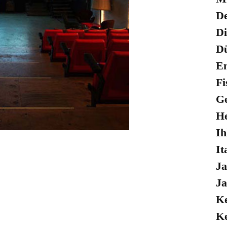
De
Di
Dü
E
Fi
Ge
He
Ih
It
Ja
Ja
Ke
Ke