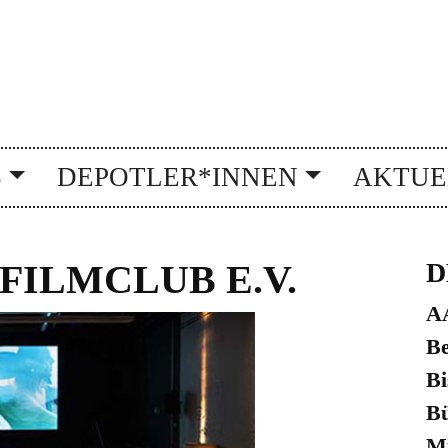
S
DEPOTLER*INNEN
AKTUE
FILMCLUB E.V.
D
A
Be
Bi
Bü
Mi