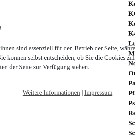
K
KO
Ko
o
K
Lu
hnen sind essenziell für den Betrieb der Seite, währ
Mo
e können selbst entscheiden, ob Sie die Cookies zula
No
en der Seite zur Verfügung stehen.
Or
Pa
Weitere Informationen
|
Impressum
Pf
Ps
Re
Sc
Sc