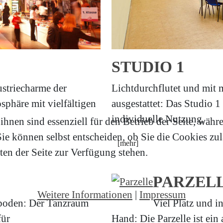
STUDIO 1
ustriecharme der
Lichtdurchflutet und mit
sphäre mit vielfältigen
ausgestattet: Das Studio 1
individuelle Nutzung.
hnen sind essenziell für den Betrieb der Seite, währ
e können selbst entscheiden, ob Sie die Cookies zula
[mehr]
en der Seite zur Verfügung stehen.
PARZEL
Weitere Informationen
|
Impressum
boden: Der Tanzraum
Viel Platz und 
für
Hand: Die Parzelle ist ei