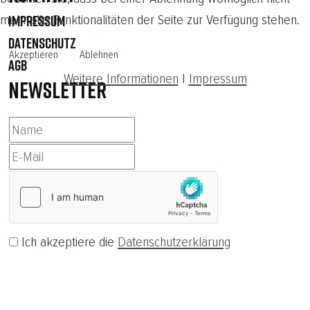
mehr alle Funktionalitäten der Seite zur Verfügung stehen.
IMPRESSUM
DATENSCHUTZ
Akzeptieren
Ablehnen
AGB
Weitere Informationen
|
Impressum
NEWSLETTER
Ich akzeptiere die
Datenschutzerklärung
Abonnieren