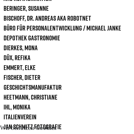
Beringer, Susanne
Bischoff, Dr. Andreas aka robotnet
Büro für Personalentwicklung / Michael Janke
Depothek Gastronomie
Dierkes, Mona
Düx, Refika
Emmert, Elke
Fischer, Dieter
Geschichtsmanufaktur
Heetmann, Christiane
Ihl, Monika
Italienverein
Jan Schmitz Fotografie
Wir benutzen Cookies