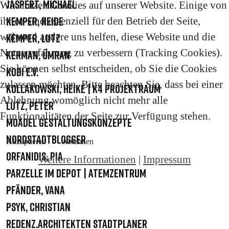
Jaspert, Michael
Wir nutzen Cookies auf unserer Website. Einige von
Kemper, Heide
ihnen sind essenziell für den Betrieb der Seite,
während andere uns helfen, diese Website und die
Kemper, Lutz
Nutzererfahrung zu verbessern (Tracking Cookies).
Kerman, Ümran
Sie können selbst entscheiden, ob Sie die Cookies
KOBI e.V.
zulassen möchten. Bitte beachten Sie, dass bei einer
Kollakowski, Heike | K4 Projektraum
Ablehnung womöglich nicht mehr alle
Lutz, Peter
Funktionalitäten der Seite zur Verfügung stehen.
Moadel Gestaltungskonzepte
Nordstadtblogger
Akzeptieren
Ablehnen
Orfanidis, Pia
Weitere Informationen
|
Impressum
Parzelle im Depot | Atemzentrum
Pfänder, Vana
Psyk, Christian
Redenz.Architekten Stadtplaner