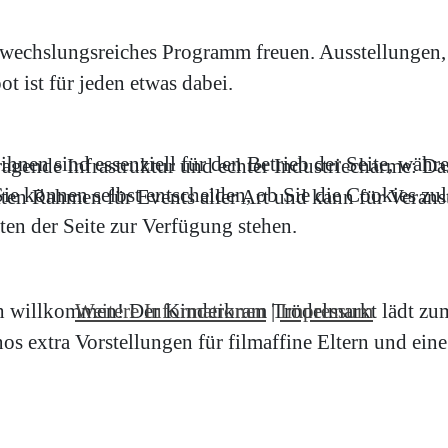
wechslungsreiches Programm freuen. Ausstellungen, 
 ist für jeden etwas dabei.
hnen sind essenziell für den Betrieb der Seite, währ
gende Infrastruktur und echter Industriecharme: Das
e können selbst entscheiden, ob Sie die Cookies zula
ten Rahmen für Events aller Art und kann für Verans
en der Seite zur Verfügung stehen.
Weitere Informationen
|
Impressum
ch willkommen! Der Kinderkram Trödelmarkt lädt zu
s extra Vorstellungen für filmaffine Eltern und ei