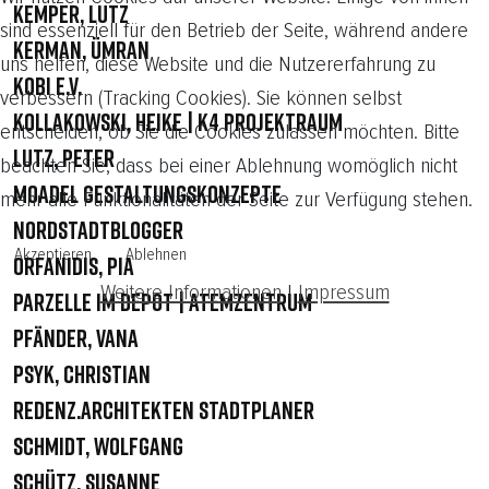
Kemper, Lutz
sind essenziell für den Betrieb der Seite, während andere
Kerman, Ümran
uns helfen, diese Website und die Nutzererfahrung zu
KOBI e.V.
verbessern (Tracking Cookies). Sie können selbst
Kollakowski, Heike | K4 Projektraum
entscheiden, ob Sie die Cookies zulassen möchten. Bitte
Lutz, Peter
beachten Sie, dass bei einer Ablehnung womöglich nicht
Moadel Gestaltungskonzepte
mehr alle Funktionalitäten der Seite zur Verfügung stehen.
Nordstadtblogger
Akzeptieren
Ablehnen
Orfanidis, Pia
Weitere Informationen
|
Impressum
Parzelle im Depot | Atemzentrum
Pfänder, Vana
Psyk, Christian
Redenz.Architekten Stadtplaner
Schmidt, Wolfgang
Schütz, Susanne