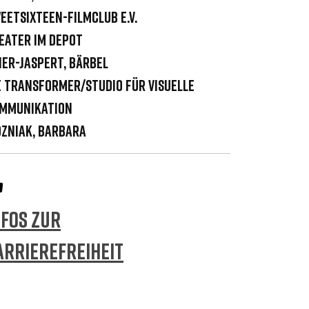
eetSixteen-filmclub e.V.
eater im Depot
ier-Jaspert, Bärbel
e Transformer/Studio für visuelle
mmunikation
zniak, Barbara
NFOS ZUR
ARRIEREFREIHEIT