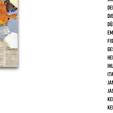
De
Di
Dü
Em
Fi
Ge
He
Ih
It
Ja
Ja
Ke
Ke