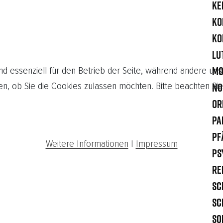
Ke
KOB
Ko
Lu
nd essenziell für den Betrieb der Seite, während andere uns
Mo
en, ob Sie die Cookies zulassen möchten. Bitte beachten Sie
No
Or
Pa
Pf
Weitere Informationen
|
Impressum
Ps
Re
Sc
Sc
So