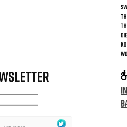
sw
Th
Th
Di
Ko
Wo
WSLETTER
I
B