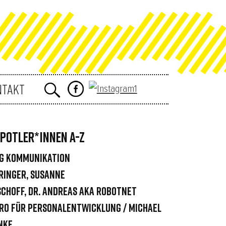
NTAKT
POTLER*INNEN A-Z
G Kommunikation
ringer, Susanne
schoff, Dr. Andreas aka robotnet
ro für Personalentwicklung / Michael
nke