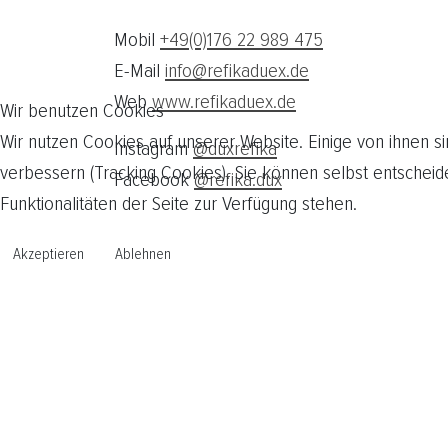
Mobil
+49(0)176 22 989 475
E-Mail
info@refikaduex.de
Web
www.refikaduex.de
Wir benutzen Cookies
Wir nutzen Cookies auf unserer Website. Einige von ihnen si
Instagram
@duxrefika
verbessern (Tracking Cookies). Sie können selbst entscheid
Facebook
@refika.dux
Funktionalitäten der Seite zur Verfügung stehen.
Akzeptieren
Ablehnen