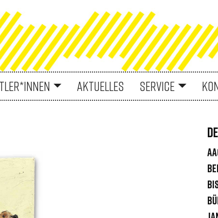
TLER*INNEN
AKTUELLES
SERVICE
KO
DE
AA
Be
Bi
Bü
Ja