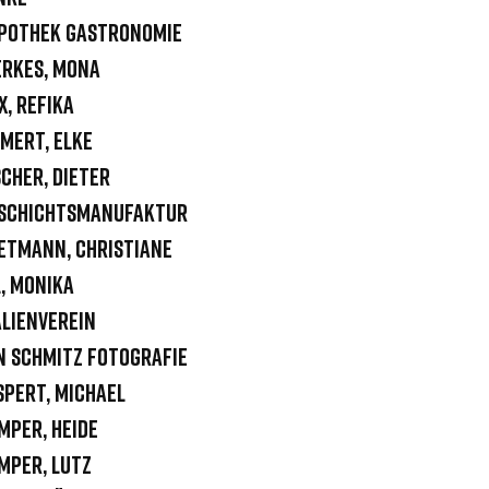
pothek Gastronomie
erkes, Mona
x, Refika
mert, Elke
scher, Dieter
schichtsmanufaktur
etmann, Christiane
l, Monika
alienverein
n Schmitz Fotografie
spert, Michael
mper, Heide
mper, Lutz