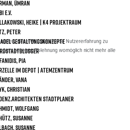
rman, Ümran
I e.V.
llakowski, Heike | K4 Projektraum
tz, Peter
 helfen, diese Website und die Nutzererfahrung zu
adel Gestaltungskonzepte
, dass bei einer Ablehnung womöglich nicht mehr alle
rdstadtblogger
fanidis, Pia
rzelle im Depot | Atemzentrum
änder, Vana
yk, Christian
denz.Architekten Stadtplaner
hmidt, Wolfgang
hütz, Susanne
lbach, Susanne