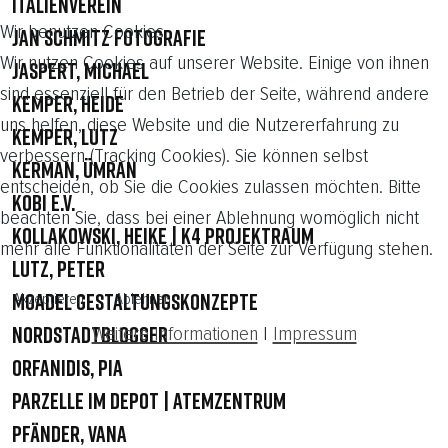
Italienverein
Wir benutzen Cookies
Jan Schmitz Fotografie
Wir nutzen Cookies auf unserer Website. Einige von ihnen
Jaspert, Michael
sind essenziell für den Betrieb der Seite, während andere
Kemper, Heide
uns helfen, diese Website und die Nutzererfahrung zu
Kemper, Lutz
verbessern (Tracking Cookies). Sie können selbst
Kerman, Ümran
entscheiden, ob Sie die Cookies zulassen möchten. Bitte
KOBI e.V.
beachten Sie, dass bei einer Ablehnung womöglich nicht
Kollakowski, Heike | K4 Projektraum
mehr alle Funktionalitäten der Seite zur Verfügung stehen.
Lutz, Peter
Moadel Gestaltungskonzepte
Akzeptieren
Ablehnen
Weitere Informationen
|
Impressum
Nordstadtblogger
Orfanidis, Pia
Parzelle im Depot | Atemzentrum
Pfänder, Vana