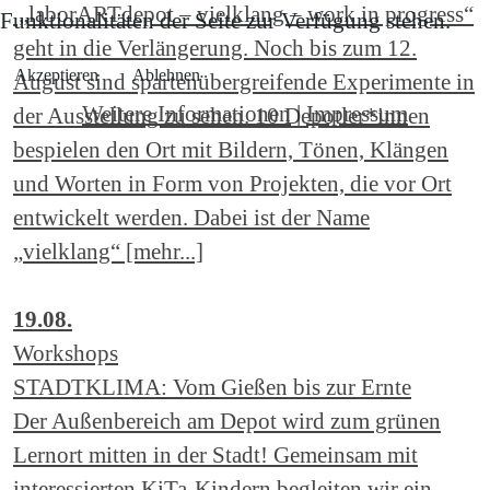
„laborARTdepot – vielklang – work in progress“
Funktionalitäten der Seite zur Verfügung stehen.
geht in die Verlängerung. Noch bis zum 12.
Akzeptieren
Ablehnen
August sind spartenübergreifende Experimente in
Weitere Informationen
|
Impressum
der Ausstellung zu sehen. 10 Depotler*innen
bespielen den Ort mit Bildern, Tönen, Klängen
und Worten in Form von Projekten, die vor Ort
entwickelt werden. Dabei ist der Name
„vielklang“ [mehr...]
19.08.
Workshops
STADTKLIMA: Vom Gießen bis zur Ernte
Der Außenbereich am Depot wird zum grünen
Lernort mitten in der Stadt! Gemeinsam mit
interessierten KiTa-Kindern begleiten wir ein