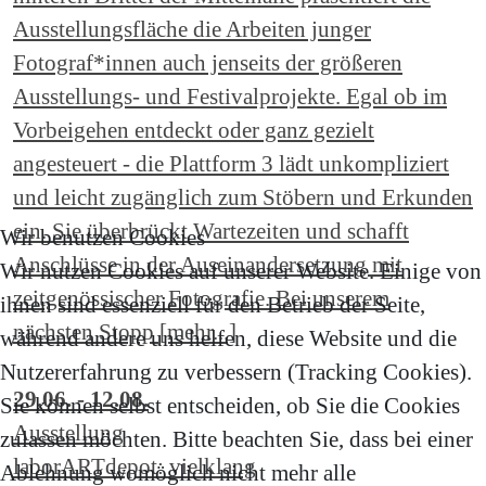
Ausstellungsfläche die Arbeiten junger
Fotograf*innen auch jenseits der größeren
Ausstellungs- und Festivalprojekte. Egal ob im
Vorbeigehen entdeckt oder ganz gezielt
angesteuert - die Plattform 3 lädt unkompliziert
und leicht zugänglich zum Stöbern und Erkunden
ein. Sie überbrückt Wartezeiten und schafft
Wir benutzen Cookies
Anschlüsse in der Auseinandersetzung mit
Wir nutzen Cookies auf unserer Website. Einige von
zeitgenössischer Fotografie. Bei unserem
ihnen sind essenziell für den Betrieb der Seite,
nächsten Stopp [mehr...]
während andere uns helfen, diese Website und die
Nutzererfahrung zu verbessern (Tracking Cookies).
29.06. - 12.08.
Sie können selbst entscheiden, ob Sie die Cookies
Ausstellung
zulassen möchten. Bitte beachten Sie, dass bei einer
laborARTdepot: vielklang
Ablehnung womöglich nicht mehr alle