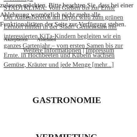
zulassen möchten. Bitte beachten Sie, dass bei einer
STADTKLIMA: Vom Gießen bis zur Ernte
Ablehnung womöglich nicht mehr alle
Der Außenbereich am Depot wird zum grünen
Funktionalitäten der Seite zur Verfügung stehen.
Lernort mitten in der Stadt! Gemeinsam mit
interessierten KiTa-Kindern begleiten wir ein
Akzeptieren
Ablehnen
ganzes Gartenjahr – vom ersten Samen bis zur
Weitere Informationen
|
Impressum
Ernte. In Hochbeeten und Kübeln wachsen
Gemüse, Kräuter und jede Menge [mehr...]
GASTRONOMIE