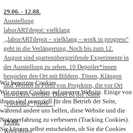
29.06. - 12.08.
Ausstellung
laborARTdepot: vielklang
„laborARTdepot – vielklang – work in progress“
geht in die Verlängerung. Noch bis zum 12.
August sind spartenübergreifende Experimente in
der Ausstellung zu sehen. 10 Depotler*innen
bespielen den Ort mit Bildern, Tönen, Klängen
Wir benutzen Cookies
und Worten in Form von Projekten, die vor Ort
Wir nutzen Cookies auf unserer Website. Einige von
entwickelt werden. Dabei ist der Name
ihnen sind essenziell für den Betrieb der Seite,
„vielklang“ [mehr...]
während andere uns helfen, diese Website und die
Nutzererfahrung zu verbessern (Tracking Cookies).
19.08.
Sie können selbst entscheiden, ob Sie die Cookies
Workshops