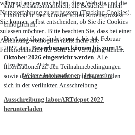
während andere uns helfen, diese Website und die
sind Werkstattsituationen, die Besucher*innen
Nutzererfahrung zu verbessern (Tracking Cookies).
Einblicke in den künstlerischen Arbeitsprozess
Sie können selbst entscheiden, ob Sie die Cookies
ermöglichen.
zulassen möchten. Bitte beachten Sie, dass bei einer
Die Ausstellung findet vom 4. bis 14. Februar
Ablehnung womöglich nicht mehr alle
2027 statt.
Bewerbungen können bis zum 15.
Funktionalitäten der Seite zur Verfügung stehen.
Oktober 2026 eingereicht werden
. Alle
Akzeptieren
Ablehnen
Informationen zu den Teilnahmebedingungen
Weitere Informationen
|
Impressum
sowie den einzureichenden Unterlagen finden
sich in der verlinkten Ausschreibung
Ausschreibung laborARTdepot 2027
herunterladen