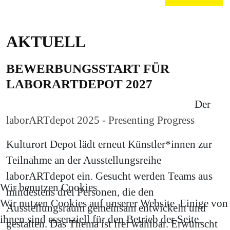
AKTUELL
BEWERBUNGSSTART FÜR
LABORARTDEPOT 2027
Der
laborARTdepot 2025 - Presenting Progress
Kulturort Depot lädt erneut Künstler*innen zur
Teilnahme an der Ausstellungsreihe
laborARTdepot ein. Gesucht werden Teams aus
Wir benutzen Cookies
mindestens drei Personen, die den
Wir nutzen Cookies auf unserer Website. Einige von
Ausstellungsraum gemeinsam entwickeln und
ihnen sind essenziell für den Betrieb der Seite,
gestalten. Das Thema ist frei wählbar. Erwünscht