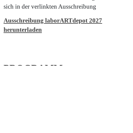
sich in der verlinkten Ausschreibung
Ausschreibung laborARTdepot 2027
herunterladen
PROGRAMM -
EMPFEHLUNGEN
21.05. - 30.08.
Ausstellung
Plattform 3: Diese DDR
Plattform 3 lockt mit einem Fahrplanwechsel: Im