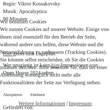
Regie: Viktor Kossakovsky
Musik: Apocalyptica
90 Minuten
Wir benutzen Cookies
Wir nutzen Cookies auf unserer Website. Einige von
ihnen sind essenziell für den Betrieb der Seite,
während andere uns helfen, diese Website und die
Nutzererfahrung zu verbessern (Tracking Cookies).
Hier
gehts zum Lageplan.
Sie können selbst entscheiden, ob Sie die Cookies
Wer neugierig ist kann
hier
I
mpressionen von
zulassen möchten. Bitte beachten Sie, dass bei einer
Open House 2024 sehen.
Ablehnung womöglich nicht mehr alle
Funktionalitäten der Seite zur Verfügung stehen.
Akzeptieren
Ablehnen
Weitere Informationen
|
Impressum
Gefördert von: