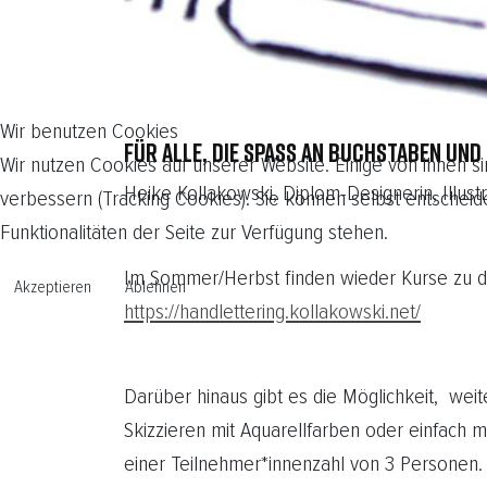
Wir benutzen Cookies
FÜR ALLE, DIE SPASS AN BUCHSTABEN UND
Wir nutzen Cookies auf unserer Website. Einige von ihnen si
Heike Kollakowski, Diplom-Designerin, Illustr
verbessern (Tracking Cookies). Sie können selbst entscheid
Funktionalitäten der Seite zur Verfügung stehen.
Im Sommer/Herbst finden wieder Kurse zu dem
Akzeptieren
Ablehnen
https://handlettering.kollakowski.net/
Darüber hinaus gibt es die Möglichkeit, weit
Skizzieren mit Aquarellfarben oder einfach m
einer Teilnehmer*innenzahl von 3 Personen