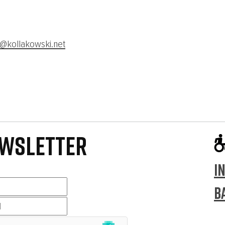
@kollakowski.net
WSLETTER
I
B