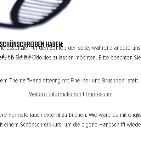
 SCHÖNSCHREIBEN HABEN:
nd essenziell für den Betrieb der Seite, während andere uns
atorin, Künstlerin
en, ob Sie die Cookies zulassen möchten. Bitte beachten Sie
 Thema "Handlettering mit Fineliner und Brushpen" statt. E
Weitere Informationen
|
Impressum
ere Formate (auch extern) zu buchen. Wie wäre es mit englisc
it einem Schönschreibkurs, um die eigene Handschrift wieder
.