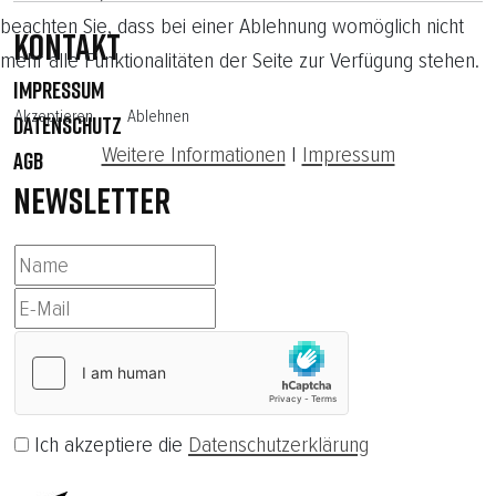
beachten Sie, dass bei einer Ablehnung womöglich nicht
Kontakt
mehr alle Funktionalitäten der Seite zur Verfügung stehen.
IMPRESSUM
Akzeptieren
Ablehnen
DATENSCHUTZ
Weitere Informationen
|
Impressum
AGB
NEWSLETTER
Ich akzeptiere die
Datenschutzerklärung