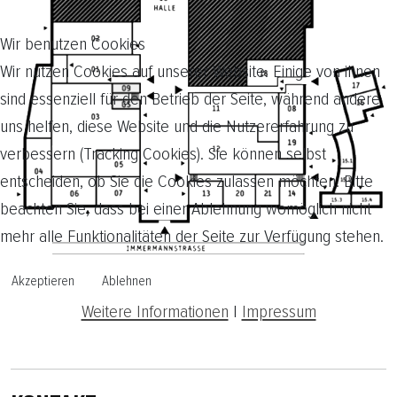
Wir benutzen Cookies
Wir nutzen Cookies auf unserer Website. Einige von ihnen
sind essenziell für den Betrieb der Seite, während andere
uns helfen, diese Website und die Nutzererfahrung zu
verbessern (Tracking Cookies). Sie können selbst
entscheiden, ob Sie die Cookies zulassen möchten. Bitte
beachten Sie, dass bei einer Ablehnung womöglich nicht
mehr alle Funktionalitäten der Seite zur Verfügung stehen.
Akzeptieren
Ablehnen
Weitere Informationen
|
Impressum