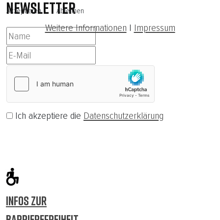
NEWSLETTER
Akzeptieren
Ablehnen
Weitere Informationen
|
Impressum
Ich akzeptiere die
Datenschutzerklärung
Abonnieren
INFOS ZUR
BARRIEREFREIHEIT