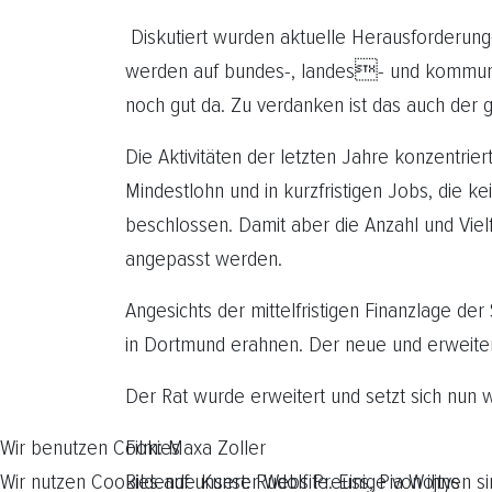
Diskutiert wurden aktuelle Herausforderunge
werden auf bundes-, landes- und kommunale
noch gut da. Zu verdanken ist das auch der 
Die Aktivitäten der letzten Jahre konzentrie
Mindestlohn und in kurzfristigen Jobs, die k
beschlossen. Damit aber die Anzahl und Viel
angepasst werden.
Angesichts der mittelfristigen Finanzlage der
in Dortmund erahnen. Der neue und erweiterte
Der Rat wurde erweitert und setzt sich nun 
Wir benutzen Cookies
Film: Maxa Zoller
Wir nutzen Cookies auf unserer Website. Einige von ihnen si
Bildende Kunst: Rudolf Preuss, Pia Wojtys