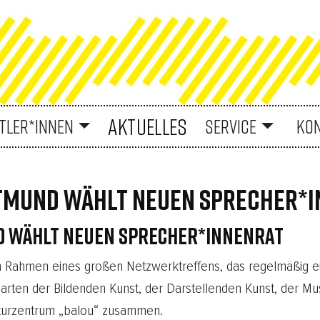
AKTUELLES
TLER*INNEN
SERVICE
KO
RTMUND WÄHLT NEUEN SPRECHER*
D WÄHLT NEUEN SPRECHER*INNENRAT
im Rahmen eines großen Netzwerktreffens, das regelmäßig ein
ten der Bildenden Kunst, der Darstellenden Kunst, der Musik
lturzentrum „balou“ zusammen.