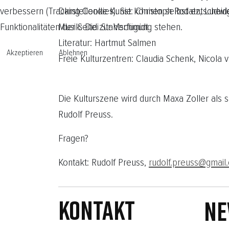
verbessern (Tracking Cookies). Sie können selbst entscheid
Darstellende Kunst: Christoph Rodatz, Ludwi
Funktionalitäten der Seite zur Verfügung stehen.
Musik: Didi Stahlschmidt
Literatur: Hartmut Salmen
Akzeptieren
Ablehnen
Freie Kulturzentren: Claudia Schenk, Nicola 
Die Kulturszene wird durch Maxa Zoller als s
Rudolf Preuss.
Fragen?
Kontakt: Rudolf Preuss,
rudolf.preuss@gmail
Kontakt
NE