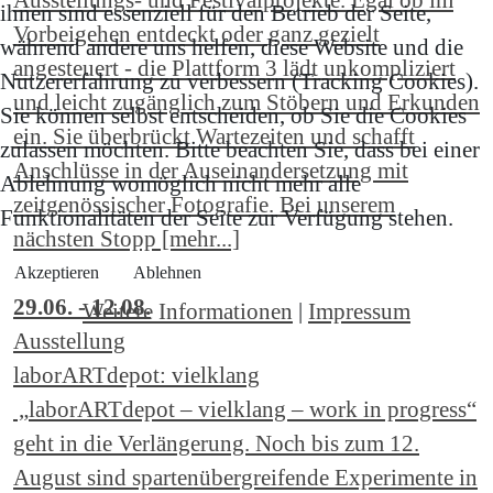
ihnen sind essenziell für den Betrieb der Seite,
Vorbeigehen entdeckt oder ganz gezielt
während andere uns helfen, diese Website und die
angesteuert - die Plattform 3 lädt unkompliziert
Nutzererfahrung zu verbessern (Tracking Cookies).
und leicht zugänglich zum Stöbern und Erkunden
Sie können selbst entscheiden, ob Sie die Cookies
ein. Sie überbrückt Wartezeiten und schafft
zulassen möchten. Bitte beachten Sie, dass bei einer
Anschlüsse in der Auseinandersetzung mit
Ablehnung womöglich nicht mehr alle
zeitgenössischer Fotografie. Bei unserem
Funktionalitäten der Seite zur Verfügung stehen.
nächsten Stopp [mehr...]
Akzeptieren
Ablehnen
29.06. - 12.08.
Weitere Informationen
|
Impressum
Ausstellung
laborARTdepot: vielklang
„laborARTdepot – vielklang – work in progress“
geht in die Verlängerung. Noch bis zum 12.
August sind spartenübergreifende Experimente in