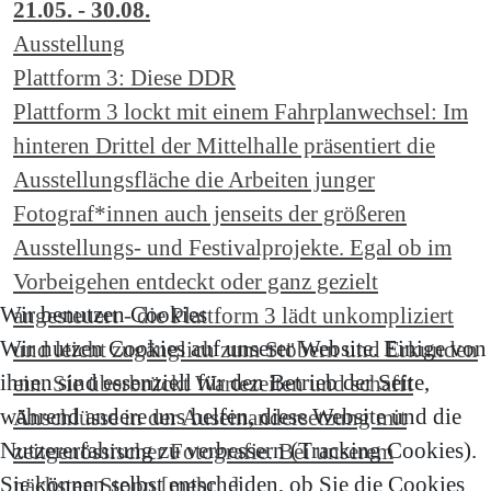
21.05. - 30.08.
Ausstellung
Plattform 3: Diese DDR
Plattform 3 lockt mit einem Fahrplanwechsel: Im
hinteren Drittel der Mittelhalle präsentiert die
Ausstellungsfläche die Arbeiten junger
Fotograf*innen auch jenseits der größeren
Ausstellungs- und Festivalprojekte. Egal ob im
Vorbeigehen entdeckt oder ganz gezielt
Wir benutzen Cookies
angesteuert - die Plattform 3 lädt unkompliziert
Wir nutzen Cookies auf unserer Website. Einige von
und leicht zugänglich zum Stöbern und Erkunden
ihnen sind essenziell für den Betrieb der Seite,
ein. Sie überbrückt Wartezeiten und schafft
während andere uns helfen, diese Website und die
Anschlüsse in der Auseinandersetzung mit
Nutzererfahrung zu verbessern (Tracking Cookies).
zeitgenössischer Fotografie. Bei unserem
Sie können selbst entscheiden, ob Sie die Cookies
nächsten Stopp [mehr...]