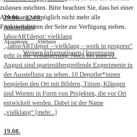
zulassen möchten. Bitte beachten Sie, dass bei einer
Ablehnung womöglich nicht mehr alle
29.06. - 12.08.
Funktionalitäten der Seite zur Verfügung stehen.
Ausstellung
laborARTdepot: vielklang
Akzeptieren
Ablehnen
„laborARTdepot – vielklang – work in progress“
Weitere Informationen
|
Impressum
geht in die Verlängerung. Noch bis zum 12.
August sind spartenübergreifende Experimente in
der Ausstellung zu sehen. 10 Depotler*innen
bespielen den Ort mit Bildern, Tönen, Klängen
und Worten in Form von Projekten, die vor Ort
entwickelt werden. Dabei ist der Name
„vielklang“ [mehr...]
19.08.