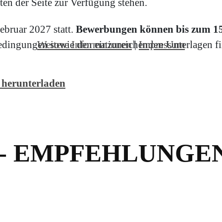
en der Seite zur Verfügung stehen.
ebruar 2027 statt.
Bewerbungen können bis zum 15.
Weitere Informationen
|
Impressum
dingungen sowie den einzureichenden Unterlagen fin
 herunterladen
- EMPFEHLUNGE