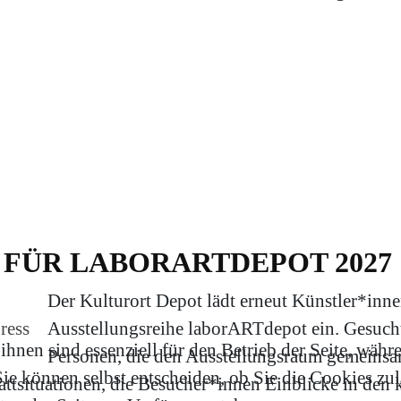
FÜR LABORARTDEPOT 2027
Der Kulturort Depot lädt erneut Künstler*inne
ress
Ausstellungsreihe laborARTdepot ein. Gesuch
hnen sind essenziell für den Betrieb der Seite, währ
Personen, die den Ausstellungsraum gemeinsa
e können selbst entscheiden, ob Sie die Cookies zula
attsituationen, die Besucher*innen Einblicke in den 