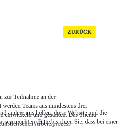
ZURÜCK
n zur Teilnahme an der
t werden Teams aus mindestens drei
end andere uns helfen, diese Website und die
m entwickeln und gestalten. Das Thema
ssen möchten. Bitte beachten Sie, dass bei einer
künstlerischen Arbeitsprozess