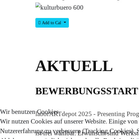
Add to Cal
AKTUELL
BEWERBUNGSSTART 
Wir benutzen Cookies
laborARTdepot 2025 - Presenting Prog
Wir nutzen Cookies auf unserer Website. Einige von i
Nutzererfahrung zu verbessern (Tracking Cookies). Si
ist frei wählbar. Erwünscht sind Werkst