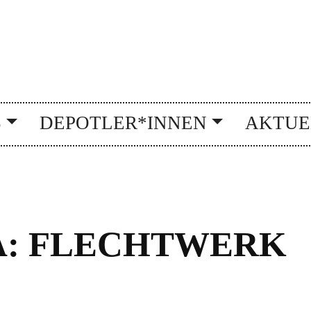
S
DEPOTLER*INNEN
AKTUE
A: FLECHTWERK