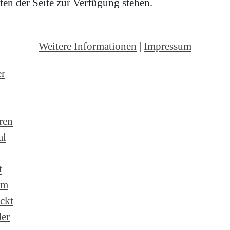
en der Seite zur Verfügung stehen.
Weitere Informationen
|
Impressum
er
ren
al
t
um
ckt
der