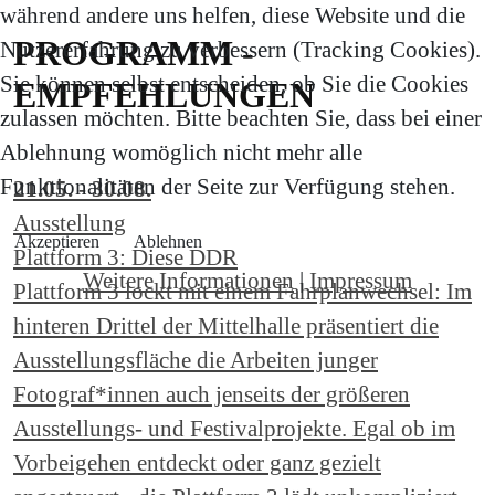
während andere uns helfen, diese Website und die
PROGRAMM -
Nutzererfahrung zu verbessern (Tracking Cookies).
Sie können selbst entscheiden, ob Sie die Cookies
EMPFEHLUNGEN
zulassen möchten. Bitte beachten Sie, dass bei einer
Ablehnung womöglich nicht mehr alle
Funktionalitäten der Seite zur Verfügung stehen.
21.05. - 30.08.
Ausstellung
Akzeptieren
Ablehnen
Plattform 3: Diese DDR
Weitere Informationen
|
Impressum
Plattform 3 lockt mit einem Fahrplanwechsel: Im
hinteren Drittel der Mittelhalle präsentiert die
Ausstellungsfläche die Arbeiten junger
Fotograf*innen auch jenseits der größeren
Ausstellungs- und Festivalprojekte. Egal ob im
Vorbeigehen entdeckt oder ganz gezielt