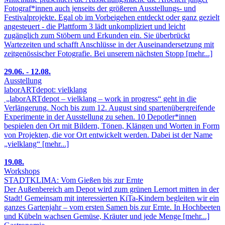
Fotograf*innen auch jenseits der größeren Ausstellungs- und
Festivalprojekte. Egal ob im Vorbeigehen entdeckt oder ganz gezielt
angesteuert - die Plattform 3 lädt unkompliziert und leicht
zugänglich zum Stöbern und Erkunden ein. Sie überbrückt
Wartezeiten und schafft Anschlüsse in der Auseinandersetzung mit
zeitgenössischer Fotografie. Bei unserem nächsten Stopp [mehr...]
29.06. - 12.08.
Ausstellung
laborARTdepot: vielklang
„laborARTdepot – vielklang – work in progress“ geht in die
Verlängerung. Noch bis zum 12. August sind spartenübergreifende
Experimente in der Ausstellung zu sehen. 10 Depotler*innen
bespielen den Ort mit Bildern, Tönen, Klängen und Worten in Form
von Projekten, die vor Ort entwickelt werden. Dabei ist der Name
„vielklang“ [mehr...]
19.08.
Workshops
STADTKLIMA: Vom Gießen bis zur Ernte
Der Außenbereich am Depot wird zum grünen Lernort mitten in der
Stadt! Gemeinsam mit interessierten KiTa-Kindern begleiten wir ein
ganzes Gartenjahr – vom ersten Samen bis zur Ernte. In Hochbeeten
und Kübeln wachsen Gemüse, Kräuter und jede Menge [mehr...]