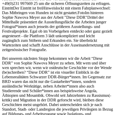
+49(0)231 997669 25 um die sicheren Öffnungszeiten zu erfragen.
Eintritt
Der Eintritt ist frei
Hinweis
lockt mit einem Fahrplanwechsel:
Das Mitbringen von Hunden ist nicht gestattet.
Foto
Im hinteren
Sophie Nawova Meyer aus der Arbeit "Diese DDR"
Drittel der
Mittelhalle präsentiert die Ausstellungsfläche die Arbeiten junger
Fotograf*innen auch jenseits der größeren Ausstellungs- und
Festivalprojekte. Egal ob im Vorbeigehen entdeckt oder ganz gezielt
angesteuert - die Plattform 3 lädt unkompliziert und leicht
zugänglich zum Stöbern und Erkunden ein. Sie überbrückt
Wartezeiten und schafft Anschlüsse in der Auseinandersetzung mit
zeitgenössischer Fotografie.
Bei unserem nächsten Stopp bekommen wir die Arbeit “Diese
DDR” von Sophie Nawova Meyer zu sehen. Mit wem und über
wen sprechen wir, wenn wir ostdeutsche Geschichte vor der Wende
(be)schreiben? “Diese DDR” ist ein visueller Einblick in die
Lebensrealitäten Schwarzer DDR-Bürger*innen. Im Gegensatz zur
BRD waren das nicht nur die Gastarbeiter*innen, sondern
ausländische Werktätige, neben Arbeiter*innen also auch
Studierende und Schüler*innen aus beispielsweise Angola,
Äthiopien und Mosambik. Obwohl seit Jahrzehnten zu Rassismus(-
kritik) und Migration in der DDR geforscht wird, bleiben diese
Geschichten meist ungehört. Dabei unterscheiden sich je nach
Standort, Stadt- oder Landregion die jeweiligen Privilegien in Bezug
auf Bildungs- und Arbeitszugang sowie Isolations- und