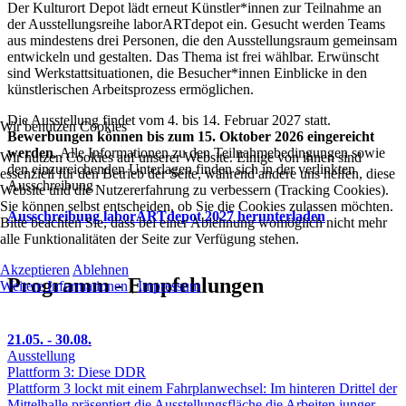
Der Kulturort Depot lädt erneut Künstler*innen zur Teilnahme an
der Ausstellungsreihe laborARTdepot ein. Gesucht werden Teams
aus mindestens drei Personen, die den Ausstellungsraum gemeinsam
entwickeln und gestalten. Das Thema ist frei wählbar. Erwünscht
sind Werkstattsituationen, die Besucher*innen Einblicke in den
künstlerischen Arbeitsprozess ermöglichen.
Die Ausstellung findet vom 4. bis 14. Februar 2027 statt.
Wir benutzen Cookies
Bewerbungen können bis zum 15. Oktober 2026 eingereicht
werden
. Alle Informationen zu den Teilnahmebedingungen sowie
Wir nutzen Cookies auf unserer Website. Einige von ihnen sind
den einzureichenden Unterlagen finden sich in der verlinkten
essenziell für den Betrieb der Seite, während andere uns helfen, diese
Ausschreibung
Website und die Nutzererfahrung zu verbessern (Tracking Cookies).
Sie können selbst entscheiden, ob Sie die Cookies zulassen möchten.
Ausschreibung laborARTdepot 2027 herunterladen
Bitte beachten Sie, dass bei einer Ablehnung womöglich nicht mehr
alle Funktionalitäten der Seite zur Verfügung stehen.
Akzeptieren
Ablehnen
Programm - Empfehlungen
Weitere Informationen
|
Impressum
21.05. - 30.08.
Ausstellung
Plattform 3: Diese DDR
Plattform 3 lockt mit einem Fahrplanwechsel: Im hinteren Drittel der
Mittelhalle präsentiert die Ausstellungsfläche die Arbeiten junger