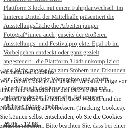
Plattform 3 lockt mit einem Fahrplanwechsel: Im
hinteren Drittel der Mittelhalle präsentiert die
Ausstellungsfläche die Arbeiten junger
Fotograf*innen auch jenseits der größeren
Ausstellungs- und Festivalprojekte. Egal ob im
Vorbeigehen entdeckt oder ganz gezielt
angesteuert - die Plattform 3 lädt unkompliziert
und leicht zugänglich zum Stöbern und Erkunden
Wir benutzen Cookies
ein. Sie überbrückt Wartezeiten und schafft
Wir nutzen Cookies auf unserer Website. Einige von
Anschlüsse in der Auseinandersetzung mit
ihnen sind essenziell für den Betrieb der Seite,
zeitgenössischer Fotografie. Bei unserem
während andere uns helfen, diese Website und die
nächsten Stopp [mehr...]
Nutzererfahrung zu verbessern (Tracking Cookies).
Sie können selbst entscheiden, ob Sie die Cookies
29.06. - 12.08.
zulassen möchten. Bitte beachten Sie, dass bei einer