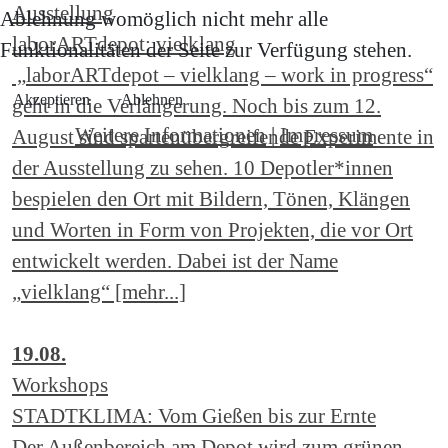
Ausstellung
Ablehnung womöglich nicht mehr alle
laborARTdepot: vielklang
Funktionalitäten der Seite zur Verfügung stehen.
„laborARTdepot – vielklang – work in progress“
Akzeptieren
Ablehnen
geht in die Verlängerung. Noch bis zum 12.
Weitere Informationen
|
Impressum
August sind spartenübergreifende Experimente in
der Ausstellung zu sehen. 10 Depotler*innen
bespielen den Ort mit Bildern, Tönen, Klängen
und Worten in Form von Projekten, die vor Ort
entwickelt werden. Dabei ist der Name
„vielklang“ [mehr...]
19.08.
Workshops
STADTKLIMA: Vom Gießen bis zur Ernte
Der Außenbereich am Depot wird zum grünen