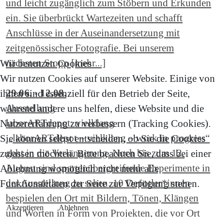
und leicht zugänglich zum Stöbern und Erkunden
ein. Sie überbrückt Wartezeiten und schafft
Anschlüsse in der Auseinandersetzung mit
zeitgenössischer Fotografie. Bei unserem
nächsten Stopp [mehr...]
Wir benutzen Cookies
Wir nutzen Cookies auf unserer Website. Einige von
29.06. - 12.08.
ihnen sind essenziell für den Betrieb der Seite,
Ausstellung
während andere uns helfen, diese Website und die
laborARTdepot: vielklang
Nutzererfahrung zu verbessern (Tracking Cookies).
„laborARTdepot – vielklang – work in progress“
Sie können selbst entscheiden, ob Sie die Cookies
geht in die Verlängerung. Noch bis zum 12.
zulassen möchten. Bitte beachten Sie, dass bei einer
August sind spartenübergreifende Experimente in
Ablehnung womöglich nicht mehr alle
der Ausstellung zu sehen. 10 Depotler*innen
Funktionalitäten der Seite zur Verfügung stehen.
bespielen den Ort mit Bildern, Tönen, Klängen
Akzeptieren
Ablehnen
und Worten in Form von Projekten, die vor Ort