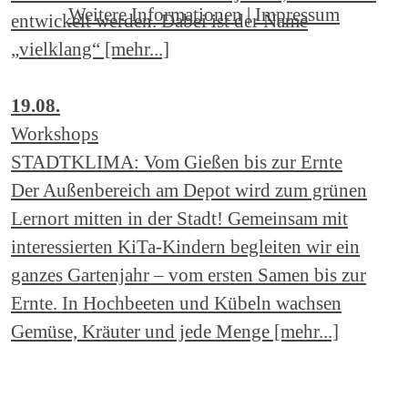
Weitere Informationen
|
Impressum
entwickelt werden. Dabei ist der Name
„vielklang“ [mehr...]
19.08.
Workshops
STADTKLIMA: Vom Gießen bis zur Ernte
Der Außenbereich am Depot wird zum grünen
Lernort mitten in der Stadt! Gemeinsam mit
interessierten KiTa-Kindern begleiten wir ein
ganzes Gartenjahr – vom ersten Samen bis zur
Ernte. In Hochbeeten und Kübeln wachsen
Gemüse, Kräuter und jede Menge [mehr...]