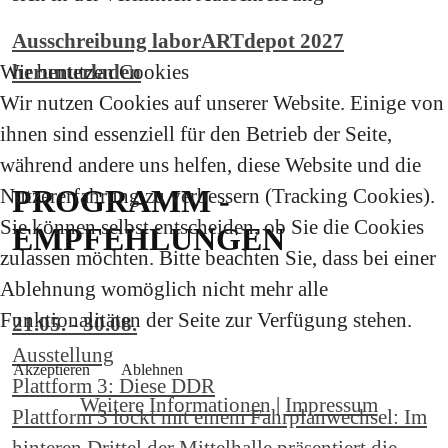
Ausschreibung laborARTdepot 2027
Wir benutzen Cookies
herunterladen
Wir nutzen Cookies auf unserer Website. Einige von
ihnen sind essenziell für den Betrieb der Seite,
während andere uns helfen, diese Website und die
PROGRAMM -
Nutzererfahrung zu verbessern (Tracking Cookies).
Sie können selbst entscheiden, ob Sie die Cookies
EMPFEHLUNGEN
zulassen möchten. Bitte beachten Sie, dass bei einer
Ablehnung womöglich nicht mehr alle
Funktionalitäten der Seite zur Verfügung stehen.
21.05. - 30.08.
Ausstellung
Akzeptieren
Ablehnen
Plattform 3: Diese DDR
Weitere Informationen
|
Impressum
Plattform 3 lockt mit einem Fahrplanwechsel: Im
hinteren Drittel der Mittelhalle präsentiert die