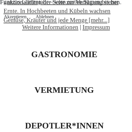
ganzes Gartenjahr – vom ersten Samen bis zur
Funktionalitäten der Seite zur Verfügung stehen.
Ernte. In Hochbeeten und Kübeln wachsen
Akzeptieren
Ablehnen
Gemüse, Kräuter und jede Menge [mehr...]
Weitere Informationen
|
Impressum
GASTRONOMIE
VERMIETUNG
DEPOTLER*INNEN