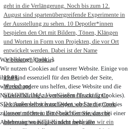
geht in die Verlängerung. Noch bis zum 12.
August sind spartenübergreifende Experimente in
der Ausstellung zu sehen. 10 Depotler*innen
bespielen den Ort mit Bildern, Tönen, Klängen
und Worten in Form von Projekten, die vor Ort
entwickelt werden. Dabei ist der Name
„vielklang“ [mehr...]
Wir benutzen Cookies
Wir nutzen Cookies auf unserer Website. Einige von
19.08.
ihnen sind essenziell für den Betrieb der Seite,
Workshops
während andere uns helfen, diese Website und die
STADTKLIMA: Vom Gießen bis zur Ernte
Nutzererfahrung zu verbessern (Tracking Cookies).
Der Außenbereich am Depot wird zum grünen
Sie können selbst entscheiden, ob Sie die Cookies
Lernort mitten in der Stadt! Gemeinsam mit
zulassen möchten. Bitte beachten Sie, dass bei einer
interessierten KiTa-Kindern begleiten wir ein
Ablehnung womöglich nicht mehr alle