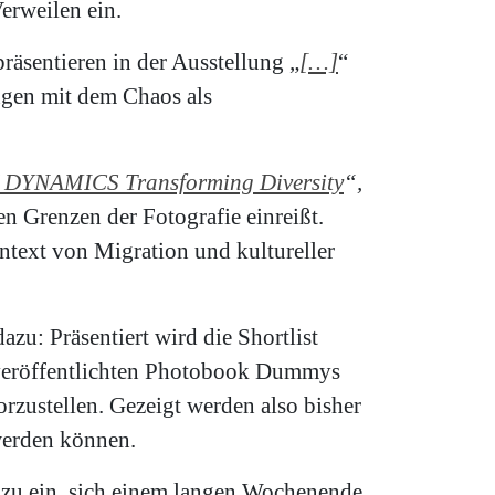
rweilen ein.
räsentieren in der Ausstellung „
[…]
“
ngen mit dem Chaos als
DYNAMICS Transforming Diversity
“,
en Grenzen der Fotografie einreißt.
ext von Migration und kultureller
azu: Präsentiert wird die Shortlist
unveröffentlichten Photobook Dummys
rzustellen. Gezeigt werden also bisher
werden können.
azu ein, sich einem langen Wochenende