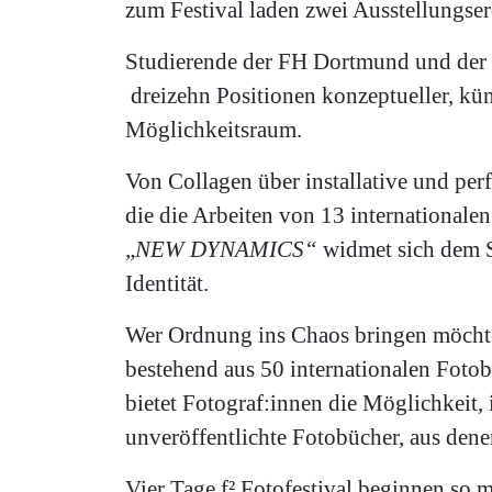
zum Festival laden zwei Ausstellung
Studierende der FH Dortmund und der Éc
dreizehn Positionen konzeptueller, kü
Möglichkeitsraum.
Von Collagen über installative und perf
die die Arbeiten von 13 internationalen
„
NEW DYNAMICS“
widmet sich dem S
Identität.
Wer Ordnung ins Chaos bringen möchte
bestehend aus 50 internationalen Foto
bietet Fotograf:innen die Möglichkeit,
unveröffentlichte Fotobücher, aus de
Vier Tage f² Fotofestival beginnen so