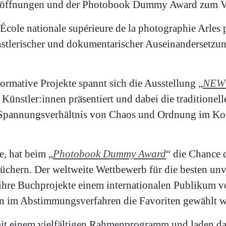
seröffnungen und der Photobook Dummy Award zum Ve
ole nationale supérieure de la photographie Arles p
nstlerischer und dokumentarischer Auseinandersetzu
ormative Projekte spannt sich die Ausstellung „
NEW 
 Künstler:innen präsentiert und dabei die traditionell
pannungsverhältnis von Chaos und Ordnung im Kont
, hat beim „
Photobook Dummy Award
“ die Chance d
büchern. Der weltweite Wettbewerb für die besten 
 ihre Buchprojekte einem internationalen Publikum vo
nen im Abstimmungsverfahren die Favoriten gewählt 
 mit einem vielfältigen Rahmenprogramm und laden d