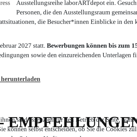
ress
Ausstellungsreihe laborARTdepot ein. Gesuch
Personen, die den Ausstellungsraum gemeinsa
attsituationen, die Besucher*innen Einblicke in den 
ebruar 2027 statt.
Bewerbungen können bis zum 15.
dingungen sowie den einzureichenden Unterlagen fin
 herunterladen
- EMPFEHLUNGE
hnen sind essenziell für den Betrieb der Seite, währ
e können selbst entscheiden, ob Sie die Cookies zula