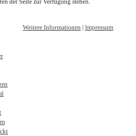
en der Seite zur Verfügung stehen.
Weitere Informationen
|
Impressum
er
ren
al
t
um
ckt