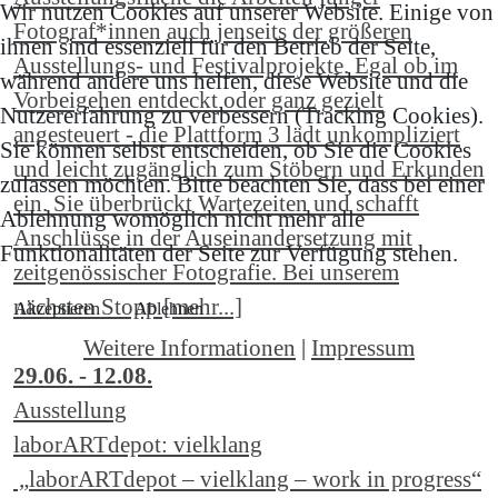
Wir nutzen Cookies auf unserer Website. Einige von
Fotograf*innen auch jenseits der größeren
ihnen sind essenziell für den Betrieb der Seite,
Ausstellungs- und Festivalprojekte. Egal ob im
während andere uns helfen, diese Website und die
Vorbeigehen entdeckt oder ganz gezielt
Nutzererfahrung zu verbessern (Tracking Cookies).
angesteuert - die Plattform 3 lädt unkompliziert
Sie können selbst entscheiden, ob Sie die Cookies
und leicht zugänglich zum Stöbern und Erkunden
zulassen möchten. Bitte beachten Sie, dass bei einer
ein. Sie überbrückt Wartezeiten und schafft
Ablehnung womöglich nicht mehr alle
Anschlüsse in der Auseinandersetzung mit
Funktionalitäten der Seite zur Verfügung stehen.
zeitgenössischer Fotografie. Bei unserem
nächsten Stopp [mehr...]
Akzeptieren
Ablehnen
Weitere Informationen
|
Impressum
29.06. - 12.08.
Ausstellung
laborARTdepot: vielklang
„laborARTdepot – vielklang – work in progress“