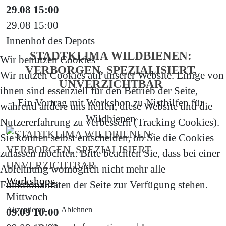
29.08
15:00
29.08
15:00
Innenhof des Depots
STADTKLIMA WILDBIENEN:
Wir benutzen Cookies
VERBORGEN, SPEZIALISIERT,
Wir nutzen Cookies auf unserer Website. Einige von
UNVERZICHTBAR
ihnen sind essenziell für den Betrieb der Seite,
Ein Vortrag mit Workshop zu Nisthilfen für
während andere uns helfen, diese Website und die
Wildbienen
Nutzererfahrung zu verbessern (Tracking Cookies).
Sie können selbst entscheiden, ob Sie die Cookies
zulassen möchten. Bitte beachten Sie, dass bei einer
Ablehnung womöglich nicht mehr alle
Workshops
Funktionalitäten der Seite zur Verfügung stehen.
Mittwoch
Akzeptieren
Ablehnen
09.09
10:00