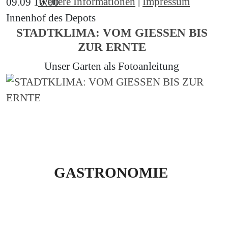
Weitere Informationen
|
Impressum
09.09
10:00
Innenhof des Depots
STADTKLIMA: VOM GIESSEN BIS
ZUR ERNTE
Unser Garten als Fotoanleitung
GASTRONOMIE