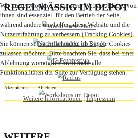
REGELMÄSSIG IM DEPOT
Wir nutzen Cookies auf unserer Website. Einige von
ihnen sind essenziell für den Betrieb der Seite,
während andere uns helfen, diese Website und die
Nutzererfahrung zu verbessern (Tracking Cookies).
Sie können selbst entscheiden, ob Sie die Cookies
zulassen möchten. Bitte beachten Sie, dass bei einer
Ablehnung womöglich nicht mehr alle
Funktionalitäten der Seite zur Verfügung stehen.
Akzeptieren
Ablehnen
Weitere Informationen
|
Impressum
WEITERE