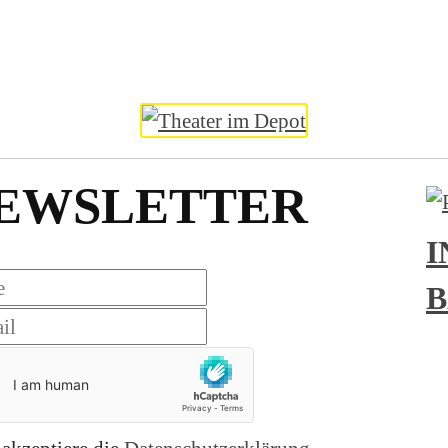
EWSLETTER
I
B