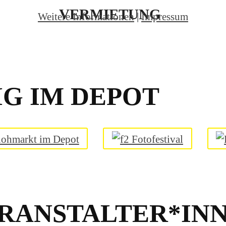
VERMIETUNG
Weitere Informationen
|
Impressum
G IM DEPOT
RANSTALTER*INN