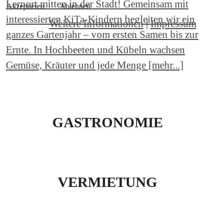
Lernort mitten in der Stadt! Gemeinsam mit
Akzeptieren
Ablehnen
interessierten KiTa-Kindern begleiten wir ein
Weitere Informationen
|
Impressum
ganzes Gartenjahr – vom ersten Samen bis zur
Ernte. In Hochbeeten und Kübeln wachsen
Gemüse, Kräuter und jede Menge [mehr...]
GASTRONOMIE
VERMIETUNG