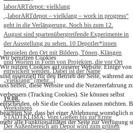
laborARTdepot: vielklang
„laborARTdepot – vielklang – work in progress“
geht in die Verlängerung. Noch bis zum 12.
August sind spartenübergreifende Experimente in
der Ausstellung zu sehen. 10 Depotler*innen
bespielen den Ort mit Bildern, Tönen, Klängen
Wir benutzen Cookies
und Worten in Form von Projekten, die vor Ort
Wir nutzen Cookies auf unserer Website. Einige von
entwickelt werden. Dabei ist der Name
sind essenziell für den Betrieb der Seite, während an
„vielklang“ [mehr...]
uns helfen, diese Website und die Nutzererfahrung z
verbessern (Tracking Cookies). Sie können selbst
19.08.
entscheiden, ob Sie die Cookies zulassen möchten. B
Workshops
beachten Sie, dass bei einer Ablehnung womöglich n
STADTKLIMA: Vom Gießen bis zur Ernte
mehr alle Funktionalitäten der Seite zur Verfügung s
Der Außenbereich am Depot wird zum grünen